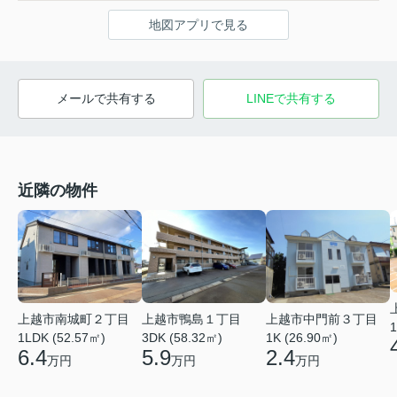
地図アプリで見る
メールで共有する
LINEで共有する
近隣の物件
上越市南城町２丁目
上越市鴨島１丁目
上越市中門前３丁目
1
1LDK (52.57㎡)
3DK (58.32㎡)
1K (26.90㎡)
6.4
5.9
2.4
万円
万円
万円