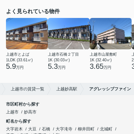
よく見られている物件
上越市とよば
上越市石橋２丁目
上越市山屋敷町
1LDK (33.61㎡)
1K (30.03㎡)
1K (32.40㎡)
2
5.9
5.3
3.65
万円
万円
万円
上越市の賃貸一覧
上越妙高駅
アグレッシブファイン
市区町村から探す
上越市
妙高市
町名から探す
大字岩木
大豆
石橋
大字滝寺
柳井田町
北城町