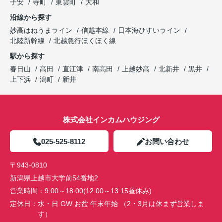
子安
寺町
東雲町
大和
沿線から探す
妙高はねうまライン
信越本線
日本海ひすいライン
北陸新幹線
北越急行ほくほく線
駅から探す
春日山
高田
直江津
南高田
上越妙高
北新井
黒井
上下浜
潟町
新井
株式会社インカムハウジング
025-525-8112
お問い合わせ
〒943-0810
新潟県上越市大学前54番地2
営業時間：
9:00～18:00(12:00～13:15昼休み)
定休日：
水・日 GW お盆 年末年始 （2・3月は休まず営業しま
す）