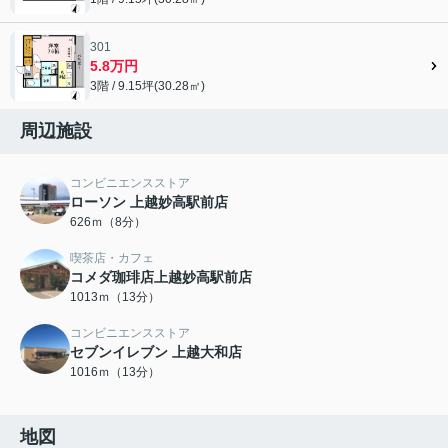
301
5.8万円
3階 / 9.15坪(30.28㎡)
周辺施設
コンビニエンスストア
ローソン 上越妙高駅前店
626ｍ（8分）
喫茶店・カフェ
コメダ珈琲店上越妙高駅前店
1013ｍ（13分）
コンビニエンスストア
セブンイレブン 上越大和店
1016ｍ（13分）
地図