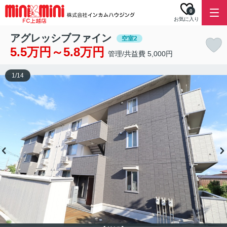
0
お気に入り
アグレッシブファイン
空室2
5.5万円～5.8万円
管理/共益費 5,000円
1
/
14