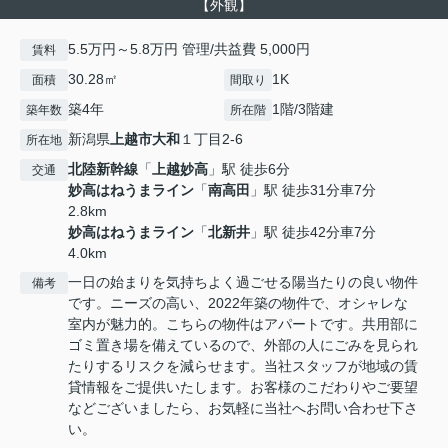
【外観】
5.5万円～5.8万円 管理/共益費 5,000円
賃料
30.28㎡
1K
面積
間取り
築4年
1階/3階建
築年数
所在階
新潟県
上越市
大和
１丁目2-6
所在地
北陸新幹線
「
上越妙高
」駅 徒歩6分
交通
妙高はねうまライン
「
南高田
」駅 徒歩31分車7分
2.8km
妙高はねうまライン
「
北新井
」駅 徒歩42分車7分
4.0km
一日の始まりを気持ちよく過ごせる陽当たりの良い物件
備考
です。ニーズの高い、2022年築の物件で、オシャレな
室内が魅力的。こちらの物件はアパートです。共用部に
ゴミ置き場を備えているので、外部の人にごみを見られ
たりするリスクを減らせます。当社スタッフが地域の賃
貸情報をご提供いたします。お客様のこだわりやご要望
などございましたら、お気軽に当社へお問い合わせ下さ
い。