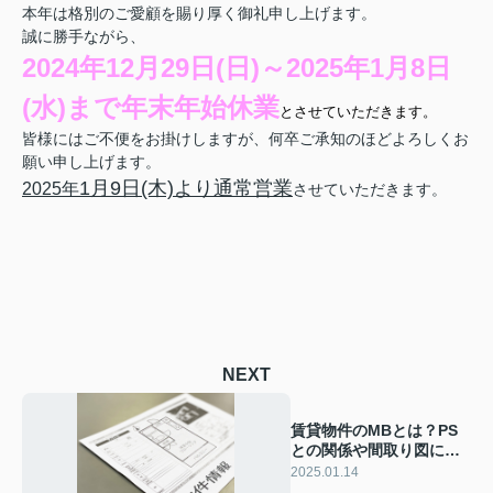
本年は格別のご愛顧を賜り厚く御礼申し上げます。
誠に勝手ながら、
2024年12月29日(日)～2025年1月8日
(水)まで年末年始休業
とさせていただきます。
皆様にはご不便をお掛けしますが、何卒ご承知のほどよろしくお
願い申し上げます。
1
月9日(木)より通常営業
2025年
させていただきます。
NEXT
賃貸物件のMBとは？PS
との関係や間取り図によ
くある略語をご紹介
2025.01.14