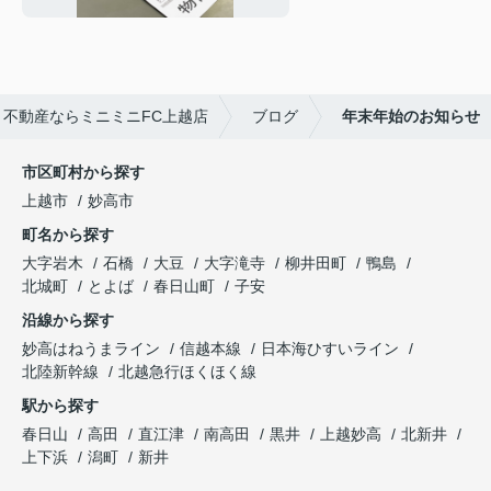
・不動産ならミニミニFC上越店
ブログ
年末年始のお知らせ
市区町村から探す
上越市
妙高市
町名から探す
大字岩木
石橋
大豆
大字滝寺
柳井田町
鴨島
北城町
とよば
春日山町
子安
沿線から探す
妙高はねうまライン
信越本線
日本海ひすいライン
北陸新幹線
北越急行ほくほく線
駅から探す
春日山
高田
直江津
南高田
黒井
上越妙高
北新井
上下浜
潟町
新井