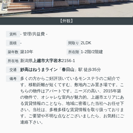
【外観】
- 管理/共益費 -
賃料
-
2LDK
面積
間取り
築10年
1-2階/2階建
築年数
所在階
新潟県
上越市
大字岩木
2156-1
所在地
妙高はねうまライン
「
春日山
」駅 徒歩35分
交通
多くの方からご好評頂いているモンステラのご紹介で
備考
す。移動距離が短くてすむ、敷地内ごみ置き場です。こ
ちらの物件はアパートです。ニーズの高い、2015年築
の物件で、オシャレな室内が魅力的。上越市エリアにあ
る賃貸情報のことなら、地域に密着した当社へお任せ下
さい。当社は、多種多様な賃貸情報を取り扱っておりま
す。ご要望や不明な点などございましたら、お気軽にご
連絡下さい。