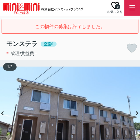
0
お気に入り
この物件の募集は終了しました。
モンステラ
空室0
-
管理/共益費 -
1
/
2