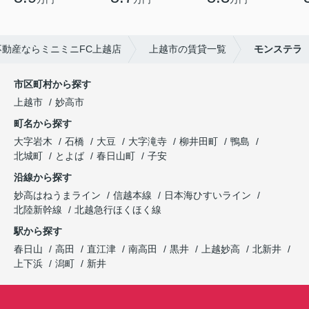
動産ならミニミニFC上越店
上越市の賃貸一覧
モンステラ
市区町村から探す
上越市
妙高市
町名から探す
大字岩木
石橋
大豆
大字滝寺
柳井田町
鴨島
北城町
とよば
春日山町
子安
沿線から探す
妙高はねうまライン
信越本線
日本海ひすいライン
北陸新幹線
北越急行ほくほく線
駅から探す
春日山
高田
直江津
南高田
黒井
上越妙高
北新井
上下浜
潟町
新井