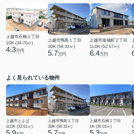
上越市石橋１丁目
上越市鴨島１丁目
上越市南城町２丁目
1DK (34.70㎡)
3DK (58.32㎡)
1LDK (52.57㎡)
1
4.3
万円
5.7
6.4
万円
万円
よく見られている物件
上越市とよば
上越市鴨島１丁目
上越市石橋２丁目
1LDK (33.61㎡)
3DK (58.32㎡)
1K (30.03㎡)
1
5.9
5.7
5.3
万円
万円
万円