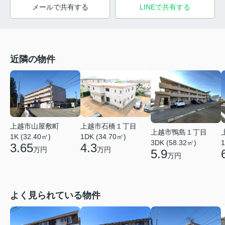
メールで共有する
LINEで共有する
近隣の物件
上越市山屋敷町
上越市石橋１丁目
上越市鴨島１丁目
1K (32.40㎡)
1DK (34.70㎡)
3DK (58.32㎡)
1
3.65
4.3
万円
万円
5.9
万円
よく見られている物件