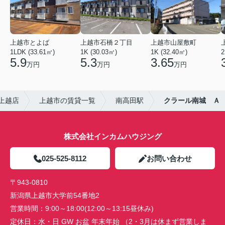
上越市とよば
上越市石橋２丁目
上越市山屋敷町
1LDK (33.61㎡)
1K (30.03㎡)
1K (32.40㎡)
2
5.9
5.3
3.65
万円
万円
万円
上越店
上越市の賃貸一覧
南高田駅
クラール南城 Ａ
株式会社インカムハウジング
025-525-8112
お問い合わせ
〒943-0810
新潟県上越市大学前54番地2
営業時間：
9:00～18:00(12:00～13:15昼休み)
定休日：
水・日 GW お盆 年末年始 （2・3月は休まず営業しま