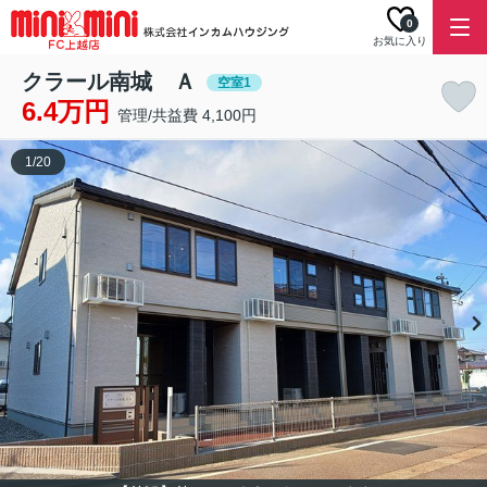
0
お気に入り
クラール南城 Ａ
空室1
6.4万円
管理/共益費 4,100円
1
/
20