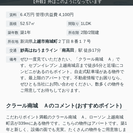
【外観】外はこのようになっています
6.4万円 管理/共益費 4,100円
賃料
52.57㎡
1LDK
面積
間取り
築1年
2階/2階建
築年数
所在階
新潟県
上越市
南城町
２丁目８番１７号
所在地
妙高はねうまライン
「
南高田
」駅 徒歩17分
交通
ぜひ一度見ていただきたい、「クラール南城 Ａ」で
備考
す。セブンイレブン 上越南城店まで徒歩5分と近場にコ
ンビニがあるのもポイント。自走式駐車場がある物件で
す。最上階のアパートです。不動産情報でお困りなら、
ぜひとも当社にお問い合わせください。数多くの物件を
ご用意してお待ちしております。
クラール南城 Ａのコメント(おすすめポイント)
こだわりポイント満載のクラール南城 Ａ。ローソン 上越南城
町店が339mにある物件です。こちらの物件はアパートです。築1
年と新しく、設備の面でも充実。たくさんの物件をご用意致しま