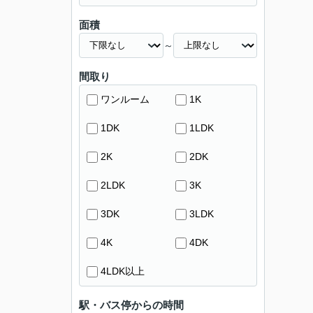
面積
～
間取り
ワンルーム
1K
1DK
1LDK
2K
2DK
2LDK
3K
3DK
3LDK
4K
4DK
4LDK以上
駅・バス停からの時間