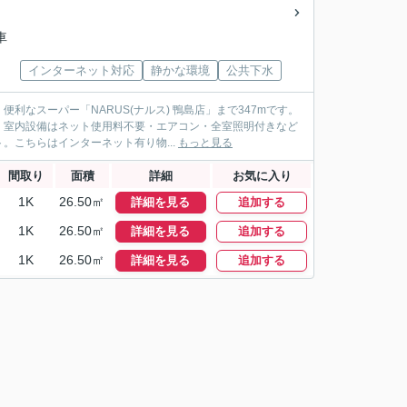
車
インターネット対応
静かな環境
公共下水
なスーパー「NARUS(ナルス) 鴨島店」まで347mです。
。室内設備はネット使用料不要・エアコン・全室照明付きなど
こちらはインターネット有り物...
もっと見る
間取り
面積
詳細
お気に入り
1K
26.50㎡
詳細を見る
追加する
1K
26.50㎡
詳細を見る
追加する
1K
26.50㎡
詳細を見る
追加する