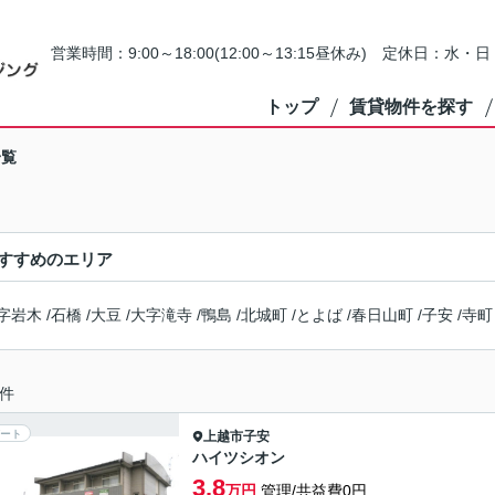
営業時間：9:00～18:00(12:00～13:15昼休み) 定休日：水
トップ
賃貸物件を探す
一覧
すすめのエリア
字岩木
/
石橋
/
大豆
/
大字滝寺
/
鴨島
/
北城町
/
とよば
/
春日山町
/
子安
/
寺町
件
ート
上越市
子安
ハイツシオン
3.8
万円
管理/共益費0円