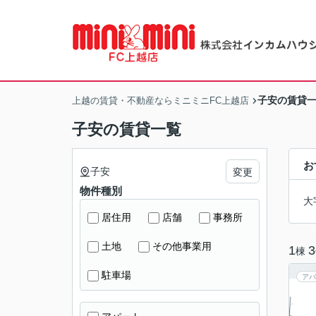
子安の賃貸
上越の賃貸・不動産ならミニミニFC上越店
子安の賃貸一覧
お
子安
変更
物件種別
大
居住用
店舗
事務所
土地
その他事業用
1
3
棟
駐車場
アパ