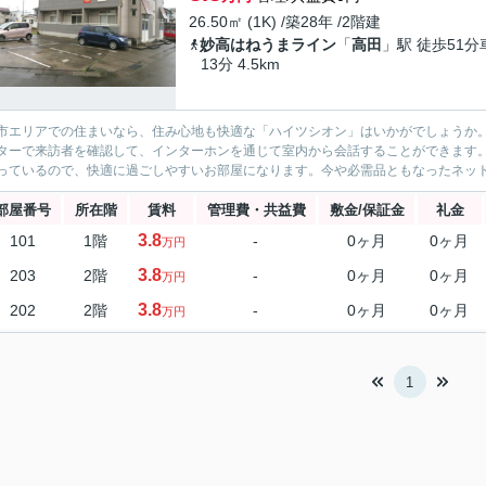
26.50㎡ (1K) /築28年 /2階建
妙高はねうまライン
「
高田
」駅 徒歩51分
13分 4.5km
市エリアでの住まいなら、住み心地も快適な「ハイツシオン」はいかがでしょうか。便利
ターで来訪者を確認して、インターホンを通じて室内から会話することができます
っているので、快適に過ごしやすいお部屋になります。今や必需品ともなったネット。
部屋番号
所在階
賃料
管理費・共益費
敷金/保証金
礼金
3.8
101
1階
-
0ヶ月
0ヶ月
万円
3.8
203
2階
-
0ヶ月
0ヶ月
万円
3.8
202
2階
-
0ヶ月
0ヶ月
万円
1