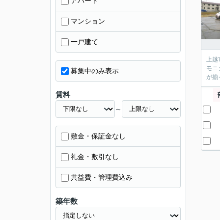
アパート
マンション
一戸建て
上越
モニ
募集中のみ表示
が揃
賃料
～
敷金・保証金なし
礼金・敷引なし
共益費・管理費込み
築年数