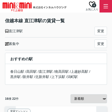
0
お気に入り
信越本線 直江津駅の賃貸一覧
直江津駅
変更
募集中
変更
おすすめの駅
春日山駅
/
高田駅
/
直江津駅
/
南高田駅
/
上越妙高駅
/
黒井駅
/
新井駅
/
北新井駅
/
上下浜駅
/
潟町駅
16
棟
22
件
賃貸マンション