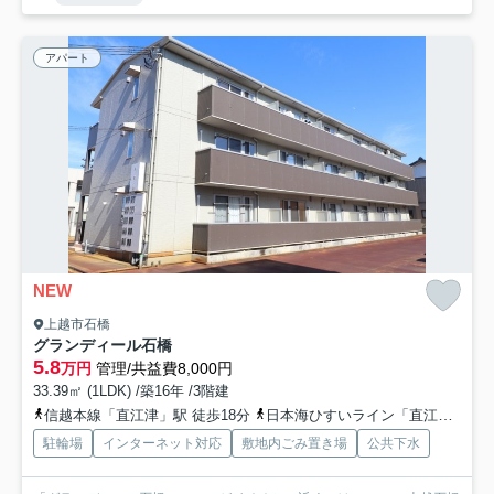
アパート
NEW
上越市石橋
グランディール石橋
5.8
万円
管理/共益費8,000円
33.39㎡ (1LDK) /築16年 /3階建
信越本線「直江津」駅 徒歩18分
日本海ひすいライン「直江津」駅 徒歩18分車9分 5.0km
駐輪場
インターネット対応
敷地内ごみ置き場
公共下水