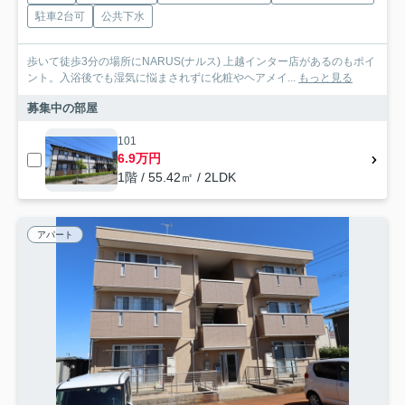
駐車2台可
公共下水
歩いて徒歩3分の場所にNARUS(ナルス) 上越インター店があるのもポイ
ント。入浴後でも湿気に悩まされずに化粧やヘアメイ...
もっと見る
募集中の部屋
101
6.9万円
1階 / 55.42㎡ / 2LDK
アパート