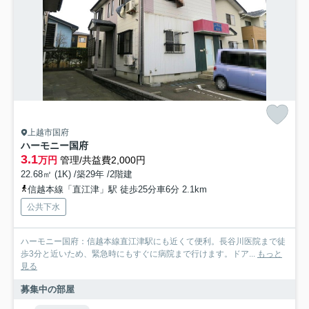
上越市国府
ハーモニー国府
3.1
万円
管理/共益費2,000円
22.68㎡ (1K) /築29年 /2階建
信越本線「直江津」駅 徒歩25分車6分 2.1km
公共下水
ハーモニー国府：信越本線直江津駅にも近くて便利。長谷川医院まで徒
歩3分と近いため、緊急時にもすぐに病院まで行けます。ドア...
もっと
見る
募集中の部屋