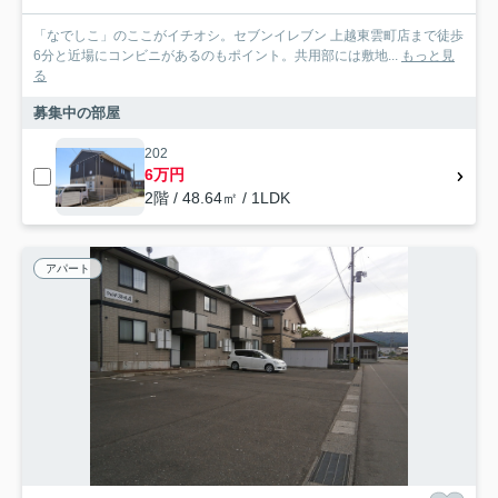
「なでしこ」のここがイチオシ。セブンイレブン 上越東雲町店まで徒歩
6分と近場にコンビニがあるのもポイント。共用部には敷地...
もっと見
る
募集中の部屋
202
6万円
2階 / 48.64㎡ / 1LDK
アパート