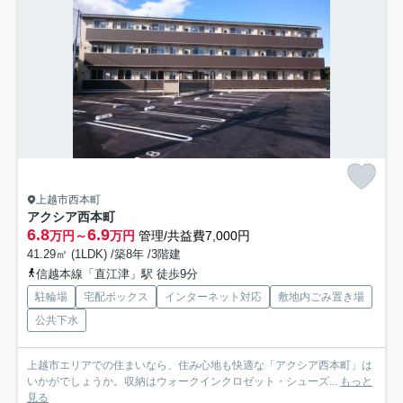
上越市西本町
アクシア西本町
6.8
6.9
万円～
万円
管理/共益費7,000円
41.29㎡ (1LDK) /築8年 /3階建
信越本線「直江津」駅 徒歩9分
駐輪場
宅配ボックス
インターネット対応
敷地内ごみ置き場
公共下水
上越市エリアでの住まいなら、住み心地も快適な「アクシア西本町」は
いかがでしょうか。収納はウォークインクロゼット・シューズ...
もっと
見る