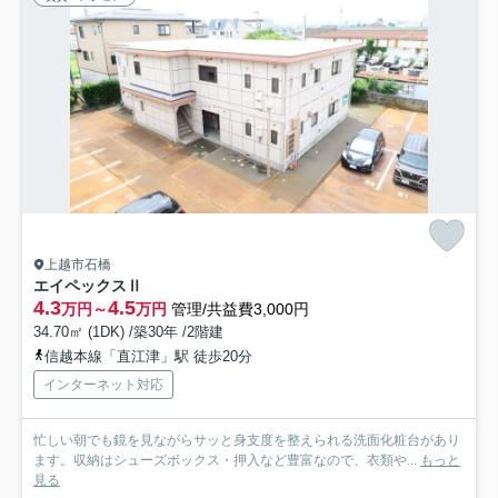
上越市石橋
エイペックスⅡ
4.3
4.5
万円～
万円
管理/共益費3,000円
34.70㎡ (1DK) /築30年 /2階建
信越本線「直江津」駅 徒歩20分
インターネット対応
忙しい朝でも鏡を見ながらサッと身支度を整えられる洗面化粧台があり
ます。収納はシューズボックス・押入など豊富なので、衣類や...
もっと
見る