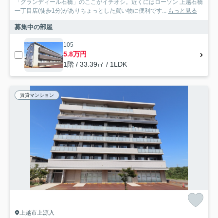
「グランディール石橋」のここがイチオシ。近くにはローソン 上越石橋
一丁目店(徒歩1分)がありちょっとした買い物に便利です...
もっと見る
募集中の部屋
105
5.8万円
1階 / 33.39㎡ / 1LDK
賃貸マンション
上越市上源入