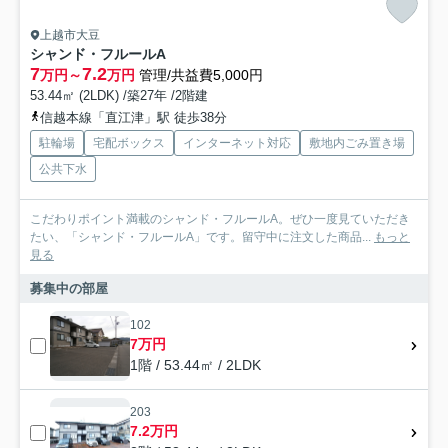
上越市大豆
シャンド・フルールA
7
7.2
万円～
万円
管理/共益費5,000円
53.44㎡ (2LDK) /築27年 /2階建
信越本線「直江津」駅 徒歩38分
駐輪場
宅配ボックス
インターネット対応
敷地内ごみ置き場
公共下水
こだわりポイント満載のシャンド・フルールA。ぜひ一度見ていただき
たい、「シャンド・フルールA」です。留守中に注文した商品...
もっと
見る
募集中の部屋
102
7万円
1階 / 53.44㎡ / 2LDK
203
7.2万円