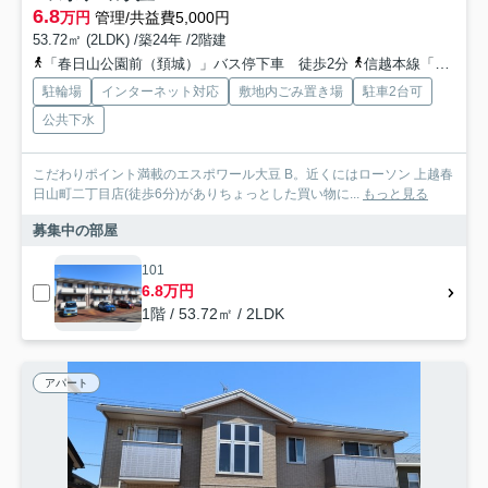
6.8
万円
管理/共益費5,000円
53.72㎡ (2LDK) /築24年 /2階建
「春日山公園前（頚城）」バス停下車 徒歩2分
信越本線「直江津」駅 車10分 4.0km
駐輪場
インターネット対応
敷地内ごみ置き場
駐車2台可
公共下水
こだわりポイント満載のエスポワール大豆 B。近くにはローソン 上越春
日山町二丁目店(徒歩6分)がありちょっとした買い物に...
もっと見る
募集中の部屋
101
6.8万円
1階 / 53.72㎡ / 2LDK
アパート