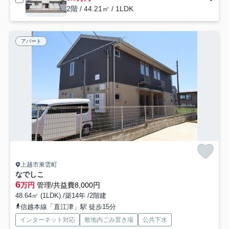
2階 / 44.21㎡ / 1LDK
アパート
上越市東雲町
なでしこ
6
万円
管理/共益費8,000円
48.64㎡ (1LDK) /築14年 /2階建
信越本線「直江津」駅 徒歩15分
インターネット対応
敷地内ごみ置き場
公共下水