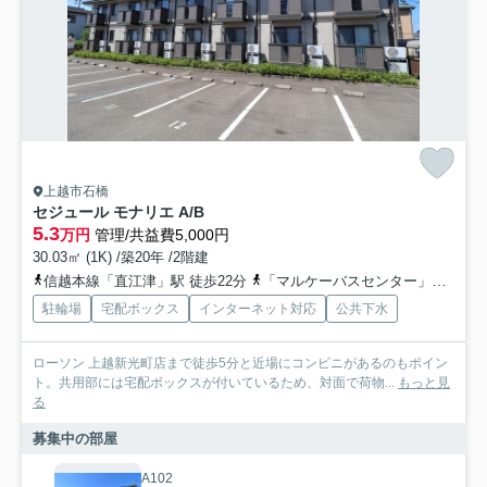
上越市石橋
セジュール モナリエ A/B
5.3
万円
管理/共益費5,000円
30.03㎡ (1K) /築20年 /2階建
信越本線「直江津」駅 徒歩22分
「マルケーバスセンター」バス停下車 徒歩5分
駐輪場
宅配ボックス
インターネット対応
公共下水
ローソン 上越新光町店まで徒歩5分と近場にコンビニがあるのもポイン
ト。共用部には宅配ボックスが付いているため、対面で荷物...
もっと見
る
募集中の部屋
A102