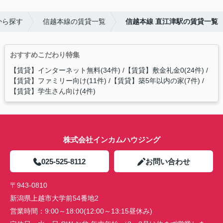
から探す
信越本線の賃貸一覧
信越本線 直江津駅の賃貸一覧
おすすめこだわり特集
【賃貸】インターネット無料(34件)
【賃貸】敷金礼金0(24件)
【賃貸】ファミリー向け(11件)
【賃貸】築5年以内の家(7件)
【賃貸】学生さん向け(4件)
株式会社インカムハウジング
025-525-8112
お問い合わせ
〒943-0810
新潟県上越市大学前54番地2
営業時間：
9:00～18:00(12:00～13:15昼休み)