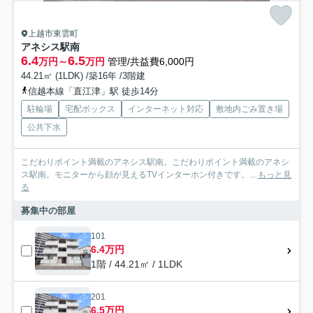
上越市東雲町
アネシス駅南
6.4
6.5
万円～
万円
管理/共益費6,000円
44.21㎡ (1LDK) /築16年 /3階建
信越本線「直江津」駅 徒歩14分
駐輪場
宅配ボックス
インターネット対応
敷地内ごみ置き場
公共下水
こだわりポイント満載のアネシス駅南。こだわりポイント満載のアネシ
ス駅南。モニターから顔が見えるTVインターホン付きです。...
もっと見
る
募集中の部屋
101
6.4万円
1階 / 44.21㎡ / 1LDK
201
6.5万円