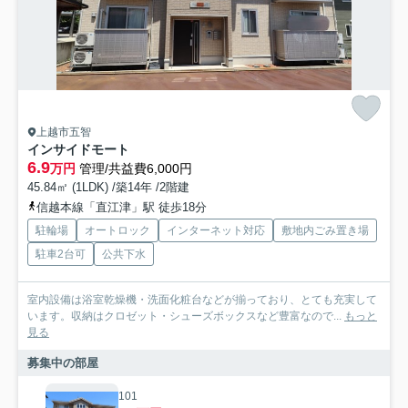
上越市五智
インサイドモート
6.9
万円
管理/共益費6,000円
45.84㎡ (1LDK) /築14年 /2階建
信越本線「直江津」駅 徒歩18分
駐輪場
オートロック
インターネット対応
敷地内ごみ置き場
駐車2台可
公共下水
室内設備は浴室乾燥機・洗面化粧台などが揃っており、とても充実して
います。収納はクロゼット・シューズボックスなど豊富なので...
もっと
見る
募集中の部屋
101