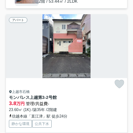
2階 / 53.44㎡ / 2LDK
アパート
上越市石橋
モンパレス上越第3-2号館
3.8
万円
管理/共益費-
23.60㎡ (1K) /築35年 /2階建
信越本線「直江津」駅 徒歩24分
静かな環境
公共下水