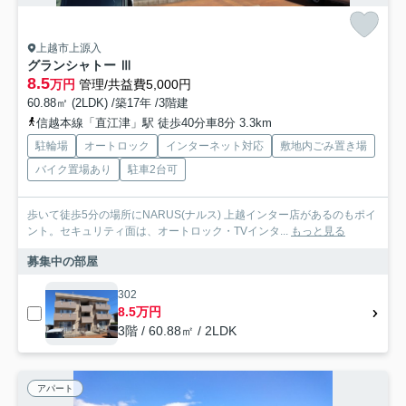
上越市上源入
グランシャトー Ⅲ
8.5
万円
管理/共益費5,000円
60.88㎡ (2LDK) /築17年 /3階建
信越本線「直江津」駅 徒歩40分車8分 3.3km
駐輪場
オートロック
インターネット対応
敷地内ごみ置き場
バイク置場あり
駐車2台可
歩いて徒歩5分の場所にNARUS(ナルス) 上越インター店があるのもポイ
ント。セキュリティ面は、オートロック・TVインタ...
もっと見る
募集中の部屋
302
8.5万円
3階 / 60.88㎡ / 2LDK
アパート