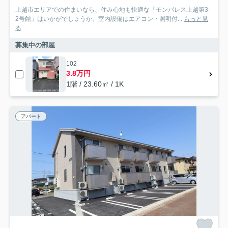
上越市エリアでの住まいなら、住み心地も快適な「モンパレス上越第3-
2号館」はいかがでしょうか。室内設備はエアコン・照明付...
もっと見
る
募集中の部屋
102
3.8万円
1階 / 23.60㎡ / 1K
アパート