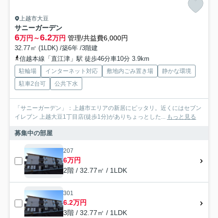
上越市大豆
サニーガーデン
6
6.2
万円～
万円
管理/共益費6,000円
32.77㎡ (1LDK) /築6年 /3階建
信越本線「直江津」駅 徒歩46分車10分 3.9km
駐輪場
インターネット対応
敷地内ごみ置き場
静かな環境
駐車2台可
公共下水
「サニーガーデン」：上越市エリアの新居にピッタリ。近くにはセブン
イレブン 上越大豆1丁目店(徒歩1分)がありちょっとした...
もっと見る
募集中の部屋
207
6万円
2階 / 32.77㎡ / 1LDK
301
6.2万円
3階 / 32.77㎡ / 1LDK