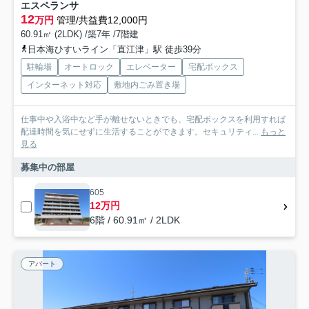
エスペランサ
12
万円
管理/共益費12,000円
60.91㎡ (2LDK) /築7年 /7階建
日本海ひすいライン「直江津」駅 徒歩39分
駐輪場
オートロック
エレベーター
宅配ボックス
インターネット対応
敷地内ごみ置き場
仕事中や入浴中など手が離せないときでも、宅配ボックスを利用すれば
配達時間を気にせずに生活することができます。セキュリティ...
もっと
見る
募集中の部屋
605
12万円
6階 / 60.91㎡ / 2LDK
アパート