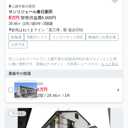
上越市春日新田
サンリジェール春日新田
6
万円
管理/共益費5,000円
28.46㎡ (1R) /築5年 /2階建
妙高はねうまライン「直江津」駅 徒歩23分
駐輪場
宅配ボックス
インターネット対応
敷地内ごみ置き場
公共下水
近くにはセブンイレブン 上越下源入店(徒歩4分)がありちょっとした買
い物に便利です。収納はクロゼット・天井高シューズクロ...
もっと見る
募集中の部屋
203
6万円
2階 / 28.46㎡ / 1R
アパート