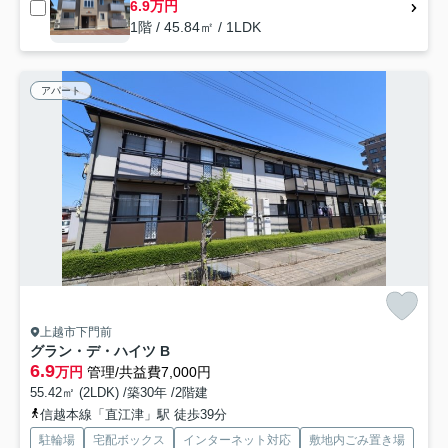
6.9万円
1階 / 45.84㎡ / 1LDK
アパート
上越市下門前
グラン・デ・ハイツ B
6.9
万円
管理/共益費7,000円
55.42㎡ (2LDK) /築30年 /2階建
信越本線「直江津」駅 徒歩39分
駐輪場
宅配ボックス
インターネット対応
敷地内ごみ置き場