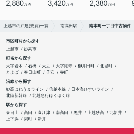
2,880
3,420
2,380
万円
万円
万円
上越市の戸建(売買)一覧
南高田駅
南本町一丁目中古物件
市区町村から探す
上越市
妙高市
町名から探す
大字岩木
石橋
大豆
大字滝寺
柳井田町
北城町
とよば
春日山町
子安
寺町
沿線から探す
妙高はねうまライン
信越本線
日本海ひすいライン
北陸新幹線
北越急行ほくほく線
駅から探す
春日山
高田
直江津
南高田
黒井
上越妙高
北新井
上下浜
潟町
新井