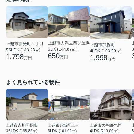
上越市大潟区四ツ屋浜
上越市新光町１丁目
上越市加賀町
5DK (144.87㎡)
3
5SLDK (143.23㎡)
4LDK (103.50㎡)
650
1,798
1,998
万円
万円
万円
よく見られている物件
上越市吉川区長峰
上越市頸城区上吉
上越市大字四ケ所
3SLDK (138.82㎡)
3LDK (101.02㎡)
4LDK (219.00㎡)
5