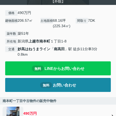
【外観】
490万円
価格
206.57㎡
68.16坪
7DK
建物面積
土地面積
間取り
(225.34㎡)
築51年
築年数
新潟県
上越市
南本町
１丁目1-8
所在地
妙高はねうまライン
「
南高田
」駅 徒歩11分車3分
交通
0.8km
LINEからお問い合わせ
無料
お問い合わせ
無料
南本町一丁目中古物件の販売中物件
490万円