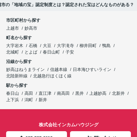
越市の「地域の宝」認定制度とは？認定された宝はどんなものがある？
市区町村から探す
上越市
妙高市
町名から探す
大字岩木
石橋
大豆
大字滝寺
柳井田町
鴨島
北城町
とよば
春日山町
子安
沿線から探す
妙高はねうまライン
信越本線
日本海ひすいライン
北陸新幹線
北越急行ほくほく線
駅から探す
春日山
高田
直江津
南高田
黒井
上越妙高
北新井
上下浜
潟町
新井
株式会社インカムハウジング