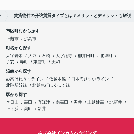
グ
賃貸物件の分譲賃貸タイプとは？メリットとデメリットも解説
市区町村から探す
上越市
妙高市
町名から探す
大字岩木
大豆
石橋
大字滝寺
柳井田町
北城町
子安
寺町
東雲町
大和
沿線から探す
妙高はねうまライン
信越本線
日本海ひすいライン
北陸新幹線
北越急行ほくほく線
駅から探す
春日山
高田
直江津
南高田
黒井
上越妙高
北新井
上下浜
潟町
新井
株式会社インカムハウジング