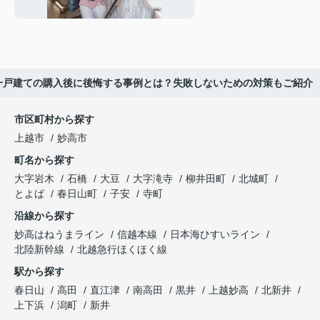
一戸建ての購入後に後悔する事例とは？失敗しないための対策もご紹介
市区町村から探す
上越市
妙高市
町名から探す
大字岩木
石橋
大豆
大字滝寺
柳井田町
北城町
とよば
春日山町
子安
寺町
沿線から探す
妙高はねうまライン
信越本線
日本海ひすいライン
北陸新幹線
北越急行ほくほく線
駅から探す
春日山
高田
直江津
南高田
黒井
上越妙高
北新井
上下浜
潟町
新井