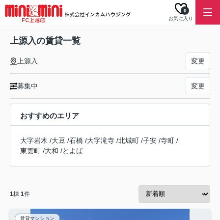
0
お気に入り
上源入の賃貸一覧
上源入
変更
募集中
変更
おすすめのエリア
大字岩木
/
大豆
/
石橋
/
大字滝寺
/
北城町
/
子安
/
寺町
/
東雲町
/
大和
/
とよば
1
棟
1
件
賃貸マンション