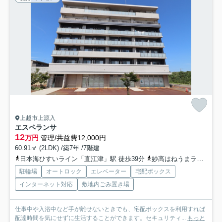
上越市上源入
エスペランサ
12
万円
管理/共益費12,000円
60.91㎡ (2LDK) /築7年 /7階建
日本海ひすいライン「直江津」駅 徒歩39分
妙高はねうまライン「春日山」駅 徒歩35分
駐輪場
オートロック
エレベーター
宅配ボックス
インターネット対応
敷地内ごみ置き場
仕事中や入浴中など手が離せないときでも、宅配ボックスを利用すれば
配達時間を気にせずに生活することができます。セキュリティ...
もっと