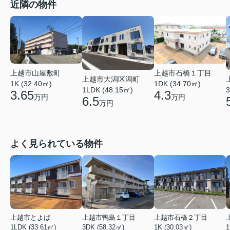
近隣の物件
上越市山屋敷町
上越市石橋１丁目
上越市大潟区潟町
1K (32.40㎡)
1DK (34.70㎡)
1LDK (48.15㎡)
3
3.65
4.3
万円
万円
6.5
万円
よく見られている物件
上越市とよば
上越市鴨島１丁目
上越市石橋２丁目
1LDK (33.61㎡)
3DK (58.32㎡)
1K (30.03㎡)
1