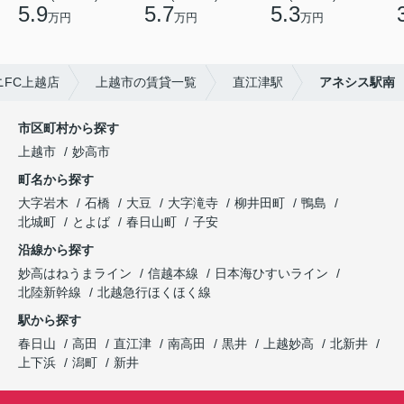
5.9
5.7
5.3
万円
万円
万円
FC上越店
上越市の賃貸一覧
直江津駅
アネシス駅南
市区町村から探す
上越市
妙高市
町名から探す
大字岩木
石橋
大豆
大字滝寺
柳井田町
鴨島
北城町
とよば
春日山町
子安
沿線から探す
妙高はねうまライン
信越本線
日本海ひすいライン
北陸新幹線
北越急行ほくほく線
駅から探す
春日山
高田
直江津
南高田
黒井
上越妙高
北新井
上下浜
潟町
新井