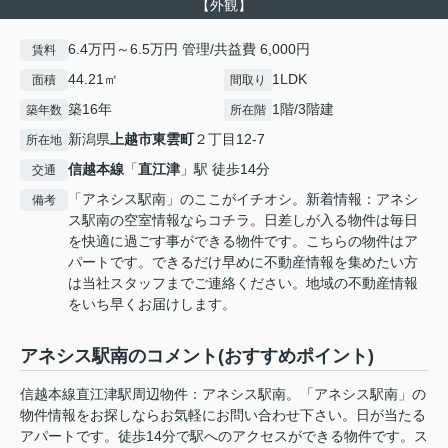
【外観】
6.4万円～6.5万円 管理/共益費 6,000円
賃料
44.21㎡
1LDK
面積
間取り
築16年
1階/3階建
築年数
所在階
新潟県
上越市
東雲町
２丁目12-7
所在地
信越本線
「
直江津
」駅 徒歩14分
交通
「アネシス駅南」のここがイチオシ。新着情報：アネシ
備考
ス駅南の空室情報ならコチラ。日差しが入る物件は毎日
を快適に過ごす事ができる物件です。こちらの物件はア
パートです。できるだけ早めに不動産情報を集めたい方
は当社スタッフまでご連絡ください。地域の不動産情報
をいち早くお届けします。
アネシス駅南のコメント(おすすめポイント)
信越本線直江津駅周辺物件：アネシス駅南。「アネシス駅南」の
物件情報をお探しならお気軽にお問い合わせ下さい。日が当たる
アパートです。徒歩14分で駅へのアクセスができる物件です。ス