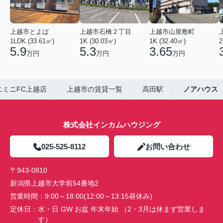
上越市とよば
上越市石橋２丁目
上越市山屋敷町
1LDK (33.61㎡)
1K (30.03㎡)
1K (32.40㎡)
2
5.9
5.3
3.65
万円
万円
万円
ミニFC上越店
上越市の賃貸一覧
高田駅
ノアハウス
株式会社インカムハウジング
025-525-8112
お問い合わせ
〒943-0810
新潟県上越市大学前54番地2
営業時間：
9:00～18:00(12:00～13:15昼休み)
定休日：
水・日 GW お盆 年末年始 （2・3月は休まず営業しま
す）