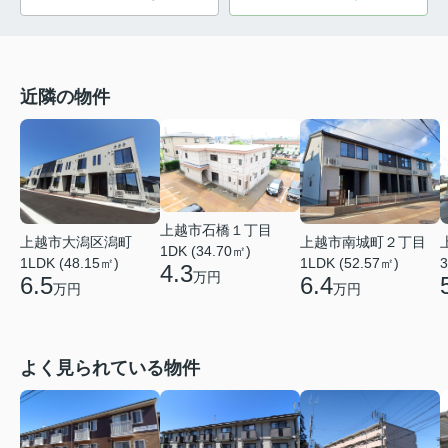
近隣の物件
上越市石橋１丁目
上越市大潟区潟町
上越市南城町２丁目
1DK (34.70㎡)
1LDK (48.15㎡)
1LDK (52.57㎡)
3
4.3
万円
6.5
6.4
万円
万円
よく見られている物件