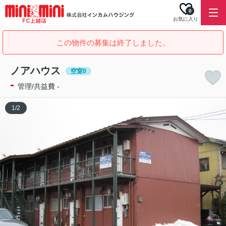
0
お気に入り
この物件の募集は終了しました。
ノアハウス
空室0
-
管理/共益費 -
1
/
2