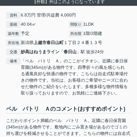
【外観】外はこのようになっています
6.8万円 管理/共益費 4,000円
賃料
40.04㎡
1LDK
面積
間取り
予定
1階/2階建
築年数
所在階
新潟県
上越市
春日山町
１丁目２４番１３号
所在地
妙高はねうまライン
「
春日山
」駅 徒歩24分
交通
「ベル パトリ Ａ」のここがイチオシ。近隣に春日保
備考
育園(345m)がある物件です。四季折々の風を感じられ
る通風良好な快適の物件です。こちらは自走式駐車場付
きの物件です。当社は、お客様のご希望やニーズに合わ
せた物件のご紹介をいたします。多種多様な物件情報を
取り扱っておりますので、お気軽にご連絡下さい。
ベル パトリ Ａのコメント(おすすめポイント)
こだわりポイント満載のベル パトリ Ａ。近隣に春日保育園
(345m)がある物件です。敷地内にごみ置き場があるのでゴミの
持ち運びを軽減させることができます。こちらの物件には自走式