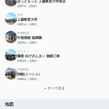
ほっともっと 上越教育大学前店
1187ｍ（15分）
大学
上越教育大学
1401ｍ（18分）
中華料理
中国菜館 福満園
1424ｍ（18分）
ラーメン
麺屋 ゆげざんまい 遊戯三昧
1453ｍ（19分）
中華料理
明蝦(ミーシャ）
1466ｍ（19分）
すべて見る
地図