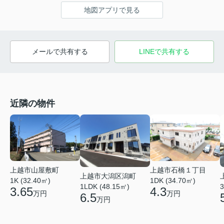
地図アプリで見る
メールで共有する
LINEで共有する
近隣の物件
上越市山屋敷町
上越市石橋１丁目
上越市大潟区潟町
1K (32.40㎡)
1DK (34.70㎡)
1LDK (48.15㎡)
3
3.65
4.3
万円
万円
6.5
万円