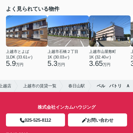
よく見られている物件
上越市とよば
上越市石橋２丁目
上越市山屋敷町
1LDK (33.61㎡)
1K (30.03㎡)
1K (32.40㎡)
2
5.9
5.3
3.65
万円
万円
万円
上越店
上越市の賃貸一覧
春日山駅
ベル パトリ Ａ
株式会社インカムハウジング
025-525-8112
お問い合わせ