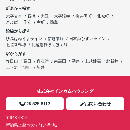
町名から探す
大字岩木
石橋
大豆
大字滝寺
柳井田町
北城町
とよば
子安
寺町
鴨島
沿線から探す
妙高はねうまライン
信越本線
日本海ひすいライン
北陸新幹線
北越急行ほくほく線
駅から探す
春日山
高田
直江津
南高田
黒井
上越妙高
北新井
上下浜
潟町
新井
株式会社インカムハウジング
025-525-8112
お問い合わせ
〒943-0810
新潟県上越市大学前54番地2