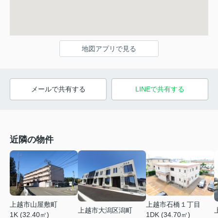
地図アプリで見る
メールで共有する
LINEで共有する
近隣の物件
上越市山屋敷町
上越市石橋１丁目
上越市大潟区潟町
1K (32.40㎡)
1DK (34.70㎡)