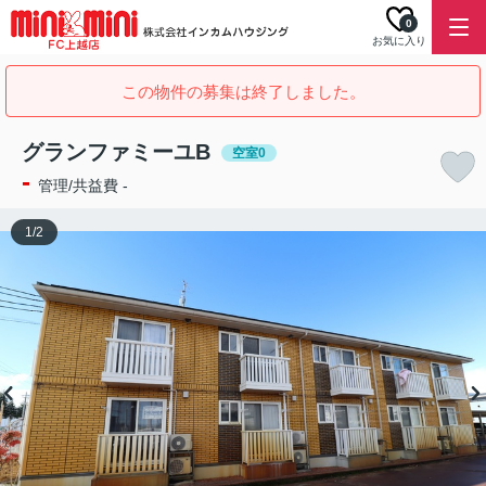
0
お気に入り
この物件の募集は終了しました。
グランファミーユB
空室0
-
管理/共益費 -
1
/
2