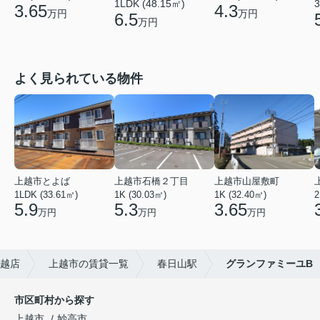
1LDK (48.15㎡)
3
3.65
4.3
万円
万円
6.5
万円
よく見られている物件
上越市とよば
上越市石橋２丁目
上越市山屋敷町
1LDK (33.61㎡)
1K (30.03㎡)
1K (32.40㎡)
2
5.9
5.3
3.65
万円
万円
万円
上越店
上越市の賃貸一覧
春日山駅
グランファミーユB
市区町村から探す
上越市
妙高市