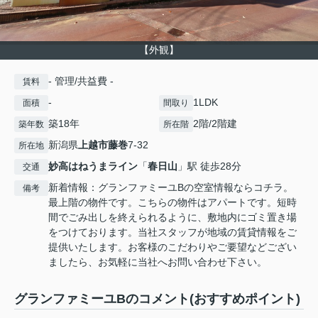
【外観】
- 管理/共益費 -
賃料
-
1LDK
面積
間取り
築18年
2階/2階建
築年数
所在階
新潟県
上越市
藤巻
7-32
所在地
妙高はねうまライン
「
春日山
」駅 徒歩28分
交通
新着情報：グランファミーユBの空室情報ならコチラ。
備考
最上階の物件です。こちらの物件はアパートです。短時
間でごみ出しを終えられるように、敷地内にゴミ置き場
をつけております。当社スタッフが地域の賃貸情報をご
提供いたします。お客様のこだわりやご要望などござい
ましたら、お気軽に当社へお問い合わせ下さい。
グランファミーユBのコメント(おすすめポイント)