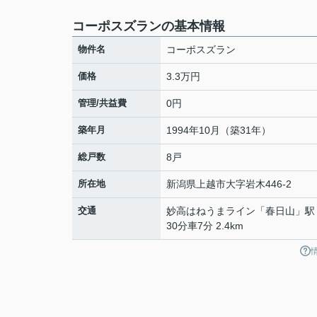
コーポスズランの基本情報
物件名
コーポスズラン
価格
3.3万円
管理/共益費
0円
築年月
1994年10月（築31年）
総戸数
8戸
所在地
新潟県
上越市
大字岩木
446-2
交通
妙高はねうまライン
「
春日山
」駅
30分車7分 2.4km