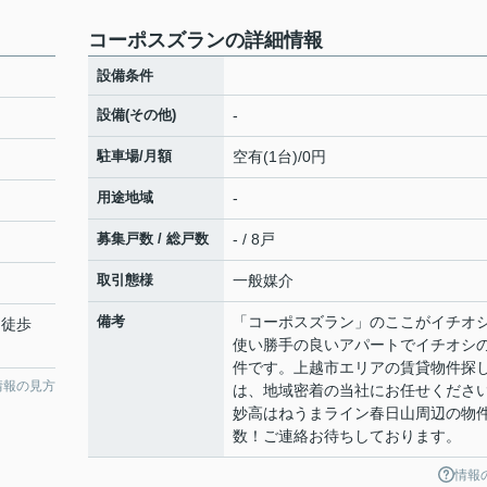
コーポスズランの詳細情報
設備条件
設備(その他)
-
駐車場/月額
空有(1台)/0円
用途地域
-
募集戸数 / 総戸数
- / 8戸
取引態様
一般媒介
備考
「コーポスズラン」のここがイチオ
 徒歩
使い勝手の良いアパートでイチオシ
件です。上越市エリアの賃貸物件探
情報の見方
は、地域密着の当社にお任せくださ
妙高はねうまライン春日山周辺の物
数！ご連絡お待ちしております。
情報