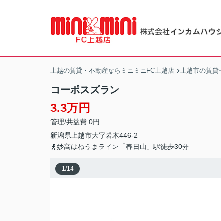
上越の賃貸・不動産ならミニミニFC上越店
上越市の賃貸
コーポスズラン
3.3万円
管理/共益費 0円
新潟県
上越市
大字岩木
446-2
妙高はねうまライン「春日山」駅徒歩30分
1
/
14