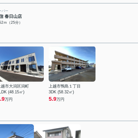
ーパー
信 春日山店
952ｍ（25分）
上越市大潟区潟町
上越市鴨島１丁目
LDK (48.15㎡)
3DK (58.32㎡)
.9
5.9
万円
万円