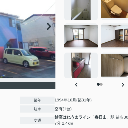
1994年10月(築31年)
築年
空有(1台)
駐車
妙高はねうまライン
「
春日山
」駅 徒歩3
交通
7分 2.4km