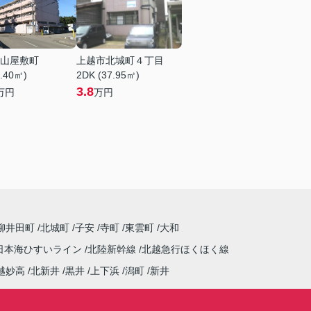
山屋敷町
上越市北城町４丁目
2.40㎡)
2DK (37.95㎡)
3.8
万円
万円
柳井田町
北城町
子安
寺町
東雲町
大和
日本海ひすいライン
北陸新幹線
北越急行ほくほく線
越妙高
北新井
黒井
上下浜
潟町
新井