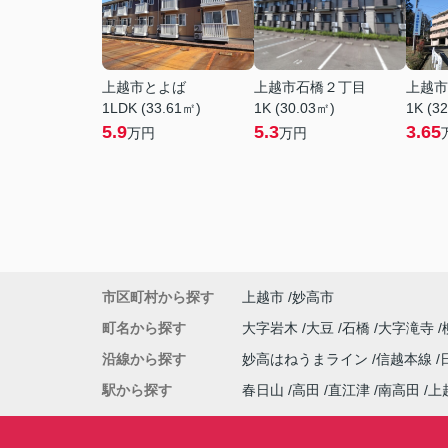
上越市とよば
上越市石橋２丁目
上越市
1LDK (33.61㎡)
1K (30.03㎡)
1K (3
5.9
5.3
3.65
万円
万円
市区町村から探す
上越市
妙高市
町名から探す
大字岩木
大豆
石橋
大字滝寺
沿線から探す
妙高はねうまライン
信越本線
駅から探す
春日山
高田
直江津
南高田
上