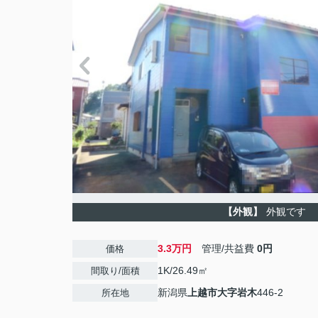
【外観】
外観です
3.3万円
管理/共益費
0円
価格
1K/26.49㎡
間取り/面積
新潟県
上越市
大字岩木
446-2
所在地