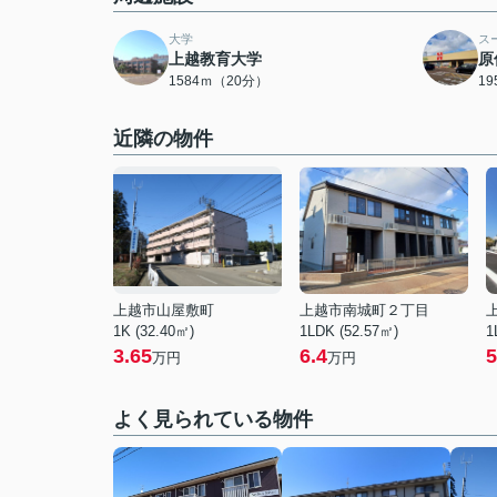
大学
ス
上越教育大学
原
1584ｍ（20分）
1
近隣の物件
上越市山屋敷町
上越市南城町２丁目
1K (32.40㎡)
1LDK (52.57㎡)
1
3.65
6.4
5
万円
万円
よく見られている物件