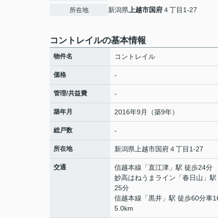
新潟県
上越市
国府
４丁目1-27
所在地
コントレイルの基本情報
物件名
コントレイル
価格
-
管理/共益費
-
築年月
2016年9月（築9年）
総戸数
-
所在地
新潟県
上越市
国府
４丁目1-27
交通
信越本線
「
直江津
」駅 徒歩24分
妙高はねうまライン
「
春日山
」駅
25分
信越本線
「
黒井
」駅 徒歩60分車1
5.0km