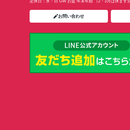
定休日：
水・日 GW お盆 年末年始 （2・3月は休ま
お問い合わせ