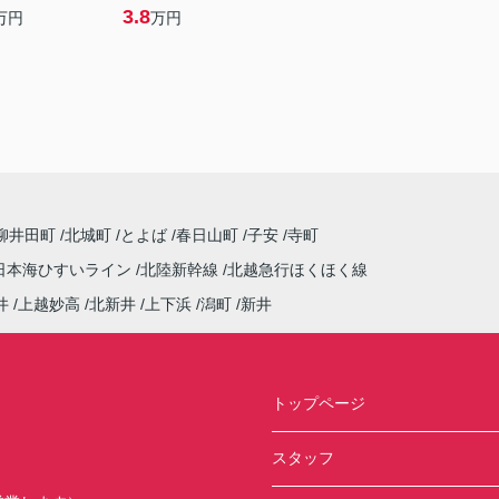
3.8
万円
万円
柳井田町
北城町
とよば
春日山町
子安
寺町
日本海ひすいライン
北陸新幹線
北越急行ほくほく線
井
上越妙高
北新井
上下浜
潟町
新井
トップページ
スタッフ