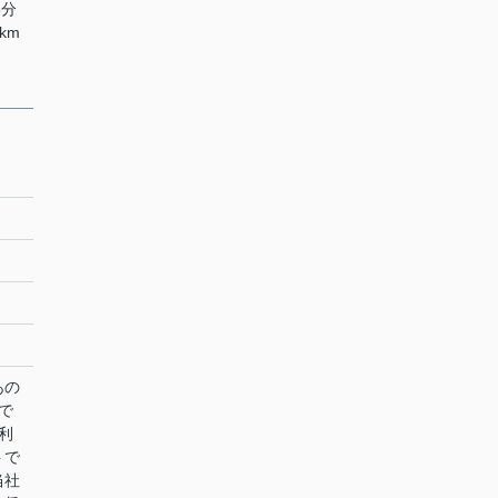
5分
km
あの
で
利
トで
当社