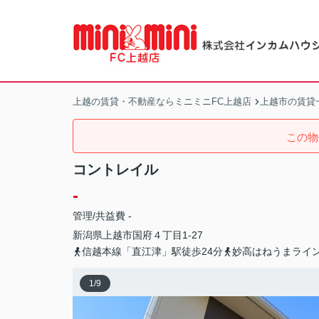
上越の賃貸・不動産ならミニミニFC上越店
上越市の賃貸
この物
コントレイル
-
管理/共益費 -
新潟県
上越市
国府
４丁目1-27
信越本線「直江津」駅徒歩24分
妙高はねうまライン
1
/
9