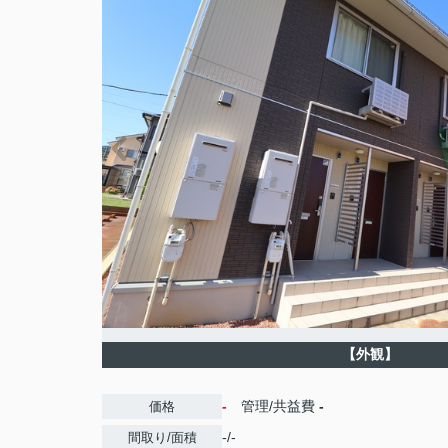
【外観】
-
管理/共益費
-
価格
-/-
間取り/面積