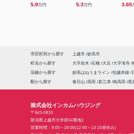
5.9
5.3
3.65
万円
万円
市区町村から探す
上越市
妙高市
町名から探す
大字岩木
石橋
大豆
大字滝寺
沿線から探す
妙高はねうまライン
信越本線
駅から探す
春日山
高田
直江津
南高田
黒
株式会社インカムハウジング
〒943-0810
新潟県上越市大学前54番地2
営業時間：
9:00～18:00(12:00～13:15昼休み)