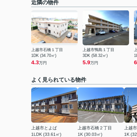
近隣の物件
上越市石橋１丁目
上越市鴨島１丁目
1DK (34.70㎡)
3DK (58.32㎡)
1
4.3
5.9
6
万円
万円
よく見られている物件
上越市とよば
上越市石橋２丁目
上越市
1LDK (33.61㎡)
1K (30.03㎡)
1K (3