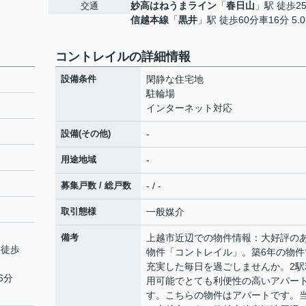
妙高はねうまライン
「
春日山
」駅 徒歩2
交通
信越本線
「
黒井
」駅 徒歩60分車16分 5.0
コントレイルの詳細情報
設備条件
閑静な住宅地
駐輪場
インターネット対応
設備(その他)
-
用途地域
-
募集戸数 / 総戸数
- / -
取引態様
一般媒介
備考
上越市近辺での物件情報：大好評の
 徒歩
物件「コントレイル」。築6年の物件
充実した毎日を過ごしませんか。2駅
6分
用可能でとても利便性の高いアパー
す。こちらの物件はアパートです。