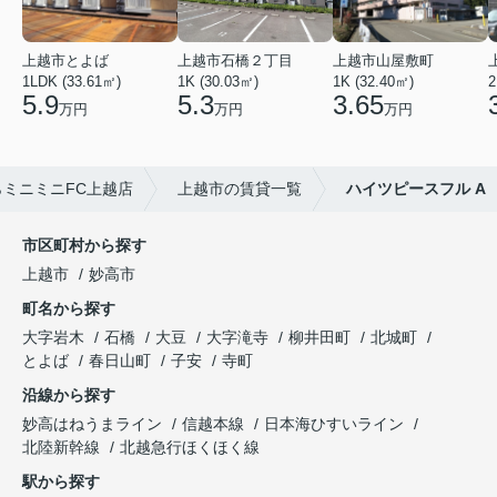
上越市とよば
上越市石橋２丁目
上越市山屋敷町
1LDK (33.61㎡)
1K (30.03㎡)
1K (32.40㎡)
2
5.9
5.3
3.65
万円
万円
万円
ミニミニFC上越店
上越市の賃貸一覧
ハイツピースフル A
市区町村から探す
上越市
妙高市
町名から探す
大字岩木
石橋
大豆
大字滝寺
柳井田町
北城町
とよば
春日山町
子安
寺町
沿線から探す
妙高はねうまライン
信越本線
日本海ひすいライン
北陸新幹線
北越急行ほくほく線
駅から探す