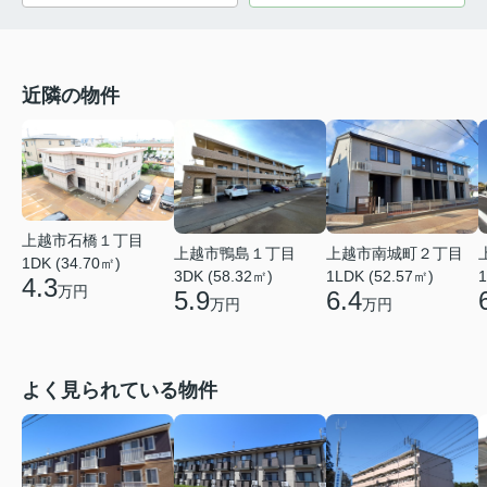
近隣の物件
上越市石橋１丁目
上越市鴨島１丁目
上越市南城町２丁目
1DK (34.70㎡)
3DK (58.32㎡)
1LDK (52.57㎡)
1
4.3
万円
5.9
6.4
万円
万円
よく見られている物件