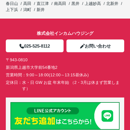
春日山
高田
直江津
南高田
黒井
上越妙高
北新井
上下浜
潟町
新井
株式会社インカムハウジング
025-525-8112
お問い合わせ
〒943-0810
新潟県上越市大学前54番地2
営業時間：
9:00～18:00(12:00～13:15昼休み)
定休日：
水・日 GW お盆 年末年始 （2・3月は休まず営業しま
す）