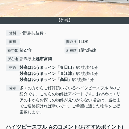
【外観】
- 管理/共益費 -
賃料
-
1LDK
面積
間取り
築27年
1階/2階建
築年数
所在階
新潟県
上越市
富岡
所在地
妙高はねうまライン
「
春日山
」駅 徒歩41分
交通
妙高はねうまライン
「
直江津
」駅 徒歩61分
妙高はねうまライン
「
高田
」駅 徒歩64分
多くの方からご好評頂いているハイツピースフル Aのご
備考
紹介です。こちらの物件はアパートです。お求めのエリ
アの中からお探しの物件が見つからない場合は、当社ま
でご連絡頂ければ幸いです。ご希望に適した物件をご提
案致します。
ハイツピースフル Aのコメント(おすすめポイント)