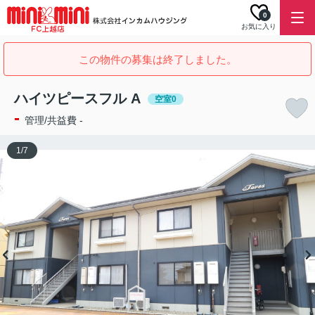
0
お気に入り
この物件の募集は終了しました。
ハイツピースフル A
空室0
-
管理/共益費 -
1
/
7