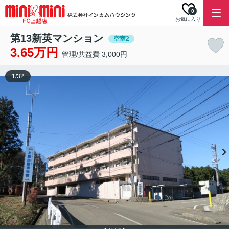
0
お気に入り
第13新英マンション
空室2
3.65万円
管理/共益費 3,000円
1
/
32