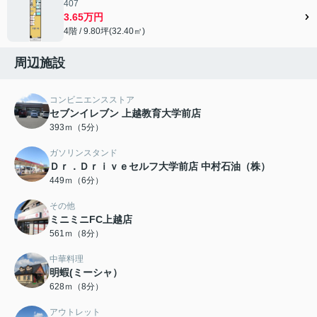
407
3.65万円
4階 / 9.80坪(32.40㎡)
周辺施設
コンビニエンスストア
セブンイレブン 上越教育大学前店
393ｍ（5分）
ガソリンスタンド
Ｄｒ．Ｄｒｉｖｅセルフ大学前店 中村石油（株）
449ｍ（6分）
その他
ミニミニFC上越店
561ｍ（8分）
中華料理
明蝦(ミーシャ）
628ｍ（8分）
アウトレット