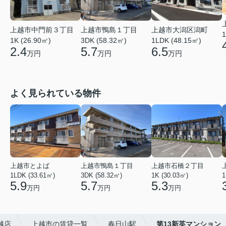
上越市中門前３丁目
上越市鴨島１丁目
上越市大潟区潟町
1
1K (26.90㎡)
3DK (58.32㎡)
1LDK (48.15㎡)
2.4
5.7
6.5
万円
万円
万円
よく見られている物件
上越市とよば
上越市鴨島１丁目
上越市石橋２丁目
1LDK (33.61㎡)
3DK (58.32㎡)
1K (30.03㎡)
1
5.9
5.7
5.3
万円
万円
万円
越店
上越市の賃貸一覧
春日山駅
第13新英マンション