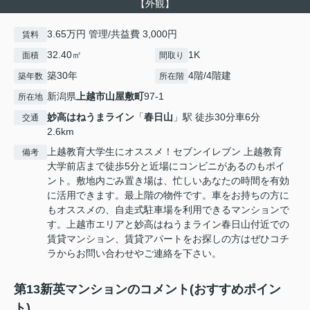
【外観】
3.65万円 管理/共益費 3,000円
賃料
32.40㎡
1K
面積
間取り
築30年
4階/4階建
築年数
所在階
新潟県
上越市
山屋敷町
97-1
所在地
妙高はねうまライン
「
春日山
」駅 徒歩30分車6分
交通
2.6km
上越教育大学生にオススメ！セブンイレブン 上越教育
備考
大学前店まで徒歩5分と近場にコンビニがあるのもポイ
ント。敷地内ごみ置き場は、忙しいあなたの時間を有効
に活用できます。最上階の物件です。車をお持ちの方に
もオススメの、自走式駐車場を利用できるマンションで
す。上越市エリアと妙高はねうまライン春日山付近での
賃貸マンション、賃貸アパートをお探しの方はぜひコチ
ラからお問い合わせやご連絡を下さい。
第13新英マンションのコメント(おすすめポイン
ト)