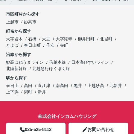
市区町村から探す
上越市
妙高市
町名から探す
大字岩木
石橋
大豆
大字滝寺
柳井田町
北城町
とよば
春日山町
子安
寺町
沿線から探す
妙高はねうまライン
信越本線
日本海ひすいライン
北陸新幹線
北越急行ほくほく線
駅から探す
春日山
高田
直江津
南高田
黒井
上越妙高
北新井
上下浜
潟町
新井
株式会社インカムハウジング
025-525-8112
お問い合わせ