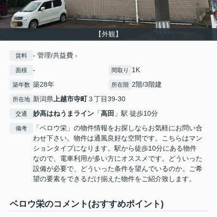
【外観】
- 管理/共益費 -
賃料
-
1K
面積
間取り
築28年
2階/3階建
築年数
所在階
新潟県
上越市
寺町
３丁目39-30
所在地
妙高はねうまライン
「
高田
」駅 徒歩10分
交通
「ベロウ栄」の物件情報をお探しならお気軽にお問い合
備考
わせ下さい。物件は通風良好な空間です。こちらはマン
ションタイプになります。駅から徒歩10分にある物件
なので、電車利用が多い方にオススメです。どういった
設備が必要で、どういった条件を望んでいるのか。ご希
望の要素をできるだけ揃えた物件をご紹介致します。
ベロウ栄のコメント(おすすめポイント)