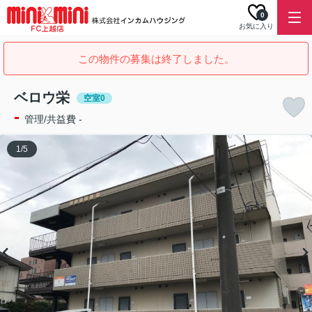
0
お気に入り
この物件の募集は終了しました。
ベロウ栄
空室0
-
管理/共益費 -
1
/
5