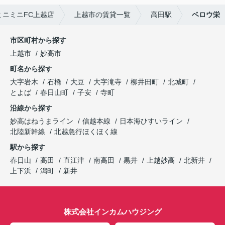
ニミニFC上越店
上越市の賃貸一覧
高田駅
ベロウ栄
市区町村から探す
上越市
妙高市
町名から探す
大字岩木
石橋
大豆
大字滝寺
柳井田町
北城町
とよば
春日山町
子安
寺町
沿線から探す
妙高はねうまライン
信越本線
日本海ひすいライン
北陸新幹線
北越急行ほくほく線
駅から探す
春日山
高田
直江津
南高田
黒井
上越妙高
北新井
上下浜
潟町
新井
株式会社インカムハウジング