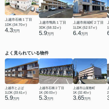
上越市石橋１丁目
上越市鴨島１丁目
上越市南城町２丁目
1DK (34.70㎡)
3DK (58.32㎡)
1LDK (52.57㎡)
1
4.3
万円
5.9
6.4
万円
万円
よく見られている物件
上越市とよば
上越市石橋２丁目
上越市山屋敷町
1LDK (33.61㎡)
1K (30.03㎡)
1K (32.40㎡)
2
5.9
5.3
3.65
万円
万円
万円