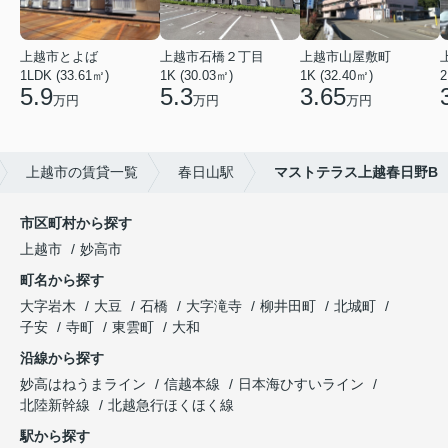
上越市とよば
上越市石橋２丁目
上越市山屋敷町
1LDK (33.61㎡)
1K (30.03㎡)
1K (32.40㎡)
2
5.9
5.3
3.65
万円
万円
万円
上越市の賃貸一覧
春日山駅
マストテラス上越春日野B
市区町村から探す
上越市
妙高市
町名から探す
大字岩木
大豆
石橋
大字滝寺
柳井田町
北城町
子安
寺町
東雲町
大和
沿線から探す
妙高はねうまライン
信越本線
日本海ひすいライン
北陸新幹線
北越急行ほくほく線
駅から探す