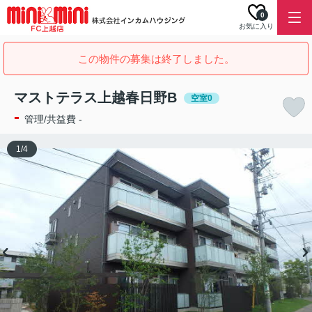
0
お気に入り
この物件の募集は終了しました。
マストテラス上越春日野B
空室0
-
管理/共益費 -
1
/
4