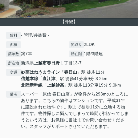
【外観】
- 管理/共益費 -
賃料
-
2LDK
面積
間取り
築7年
1階/3階建
築年数
所在階
新潟県
上越市
春日野
１丁目13-7
所在地
妙高はねうまライン
「
春日山
」駅 徒歩11分
交通
信越本線
「
直江津
」駅 徒歩41分車9分 3.2km
北陸新幹線
「
上越妙高
」駅 徒歩113分車19分 9.0km
スーパー「原信 春日山店」が物件から293mのところに
備考
あります。こちらの物件はマンションです。平成31年
に建設された物件です。駅まで徒歩11分に立地する物
件です。物件探しに悩んでしまって時間が掛かってしま
うという方は、お気軽に当社までお問い合わせくださ
い。スタッフがサポートさせていただきます。