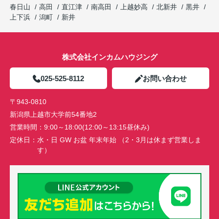
春日山
高田
直江津
南高田
上越妙高
北新井
黒井
上下浜
潟町
新井
株式会社インカムハウジング
025-525-8112
お問い合わせ
〒943-0810
新潟県上越市大学前54番地2
営業時間：
9:00～18:00(12:00～13:15昼休み)
定休日：
水・日 GW お盆 年末年始 （2・3月は休まず営業しま
す）