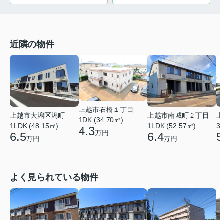
近隣の物件
上越市石橋１丁目
上越市大潟区潟町
上越市南城町２丁目
1DK (34.70㎡)
1LDK (48.15㎡)
1LDK (52.57㎡)
3
4.3
万円
6.5
6.4
万円
万円
よく見られている物件