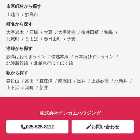
市区町村から探す
上越市
妙高市
町名から探す
大字岩木
石橋
大豆
大字滝寺
柳井田町
鴨島
北城町
とよば
春日山町
子安
沿線から探す
妙高はねうまライン
信越本線
日本海ひすいライン
北陸新幹線
北越急行ほくほく線
駅から探す
春日山
高田
直江津
南高田
黒井
上越妙高
北新井
上下浜
潟町
新井
株式会社インカムハウジング
025-525-8112
お問い合わせ