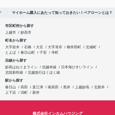
グ
マイホーム購入にあたって知っておきたい！ペアローンとは？
市区町村から探す
上越市
妙高市
町名から探す
大字岩木
石橋
大豆
大字滝寺
柳井田町
北城町
とよば
春日山町
子安
寺町
沿線から探す
妙高はねうまライン
信越本線
日本海ひすいライン
北陸新幹線
北越急行ほくほく線
駅から探す
春日山
高田
直江津
南高田
黒井
上越妙高
北新井
上下浜
潟町
新井
株式会社インカムハウジング