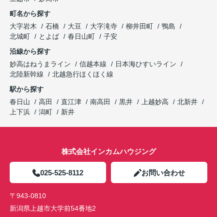
町名から探す
大字岩木
石橋
大豆
大字滝寺
柳井田町
鴨島
北城町
とよば
春日山町
子安
沿線から探す
妙高はねうまライン
信越本線
日本海ひすいライン
北陸新幹線
北越急行ほくほく線
駅から探す
春日山
高田
直江津
南高田
黒井
上越妙高
北新井
上下浜
潟町
新井
株式会社インカムハウジング
025-525-8112
お問い合わせ
〒943-0810
新潟県上越市大学前54番地2