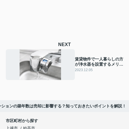
NEXT
賃貸物件で一人暮らしの方
が浄水器を設置するメリッ
トや注意点とは？
2023.12.05
ンションの築年数は売却に影響する？知っておきたいポイントを解説！
市区町村から探す
上越市
妙高市