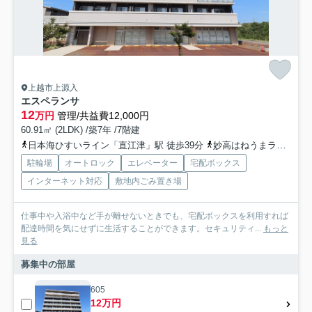
上越市上源入
エスペランサ
12
万円
管理/共益費12,000円
60.91㎡ (2LDK) /築7年 /7階建
日本海ひすいライン「直江津」駅 徒歩39分
妙高はねうまライン「春日山」駅 徒歩35分
駐輪場
オートロック
エレベーター
宅配ボックス
インターネット対応
敷地内ごみ置き場
仕事中や入浴中など手が離せないときでも、宅配ボックスを利用すれば
配達時間を気にせずに生活することができます。セキュリティ...
もっと
見る
募集中の部屋
605
12万円