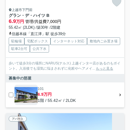
上越市下門前
グラン・デ・ハイツ B
6.9
万円
管理/共益費7,000円
55.42㎡ (2LDK) /築30年 /2階建
信越本線「直江津」駅 徒歩39分
駐輪場
宅配ボックス
インターネット対応
敷地内ごみ置き場
駐車2台可
公共下水
歩いて徒歩3分の場所にNARUS(ナルス) 上越インター店があるのもポイ
ント。入浴後でも湿気に悩まされずに化粧やヘアメイ...
もっと見る
募集中の部屋
101
6.9万円
1階 / 55.42㎡ / 2LDK
アパート