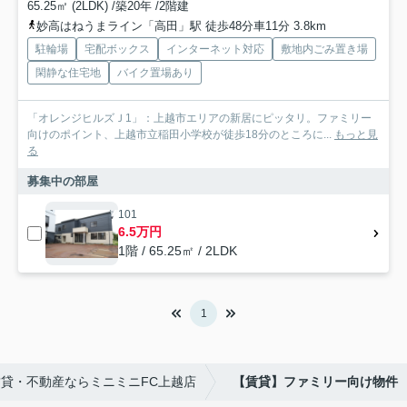
65.25㎡ (2LDK) /築20年 /2階建
妙高はねうまライン「高田」駅 徒歩48分車11分 3.8km
駐輪場
宅配ボックス
インターネット対応
敷地内ごみ置き場
閑静な住宅地
バイク置場あり
「オレンジヒルズＪ1」：上越市エリアの新居にピッタリ。ファミリー
向けのポイント、上越市立稲田小学校が徒歩18分のところに...
もっと見
る
募集中の部屋
101
6.5万円
1階 / 65.25㎡ / 2LDK
1
貸・不動産ならミニミニFC上越店
【賃貸】ファミリー向け物件