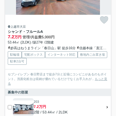
上越市大豆
シャンド・フルールA
7.2
万円
管理/共益費5,000円
53.44㎡ (2LDK) /築27年 /2階建
妙高はねうまライン「春日山」駅 徒歩16分
信越本線「直江津」駅 徒歩39分
駐輪場
宅配ボックス
インターネット対応
敷地内ごみ置き場
駐車2台可
セブンイレブン 春日野店まで徒歩7分と近場にコンビニがあるのもポイ
ント。洗面化粧台は収納が優れているだけでなくお手入れが...
もっと見
る
募集中の部屋
203
7.2万円
2階 / 53.44㎡ / 2LDK