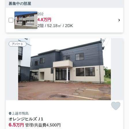
募集中の部屋
202
4.8万円
2階 / 52.18㎡ / 2DK
アパート
上越市鴨島
オレンジヒルズＪ1
6.5
万円
管理/共益費4,500円