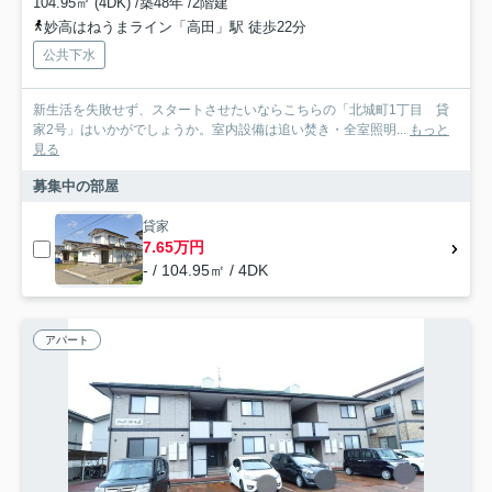
104.95㎡ (4DK) /築48年 /2階建
妙高はねうまライン「高田」駅 徒歩22分
公共下水
新生活を失敗せず、スタートさせたいならこちらの「北城町1丁目 貸
家2号」はいかがでしょうか。室内設備は追い焚き・全室照明...
もっと
見る
募集中の部屋
貸家
7.65万円
- / 104.95㎡ / 4DK
アパート