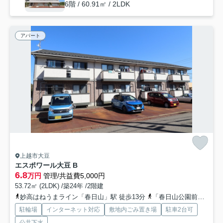
6階 / 60.91㎡ / 2LDK
アパート
上越市大豆
エスポワール大豆 B
6.8
万円
管理/共益費5,000円
53.72㎡ (2LDK) /築24年 /2階建
妙高はねうまライン「春日山」駅 徒歩13分
「春日山公園前（頚城）」バス停下車 徒歩2分
駐輪場
インターネット対応
敷地内ごみ置き場
駐車2台可
公共下水