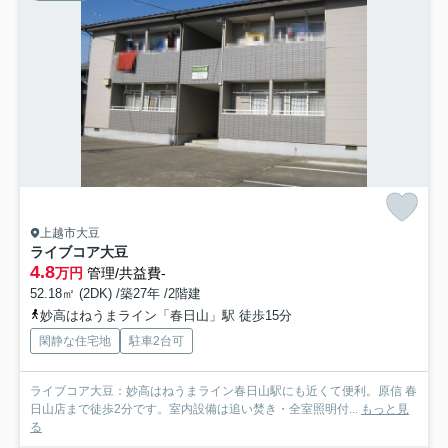
上越市大豆
ライブコア大豆
4.8
万円
管理/共益費-
52.18㎡ (2DK) /築27年 /2階建
妙高はねうまライン「春日山」駅 徒歩15分
閑静な住宅地
駐車2台可
ライブコア大豆：妙高はねうまライン春日山駅にも近くて便利。原信 春
日山店まで徒歩2分です。室内設備は追い焚き・全室照明付...
もっと見
る