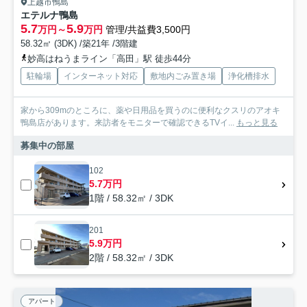
上越市鴨島
エテルナ鴨島
5.7
5.9
万円～
万円
管理/共益費3,500円
58.32㎡ (3DK) /築21年 /3階建
妙高はねうまライン「高田」駅 徒歩44分
駐輪場
インターネット対応
敷地内ごみ置き場
浄化槽排水
家から309mのところに、薬や日用品を買うのに便利なクスリのアオキ
鴨島店があります。来訪者をモニターで確認できるTVイ...
もっと見る
募集中の部屋
102
5.7万円
1階 / 58.32㎡ / 3DK
201
5.9万円
2階 / 58.32㎡ / 3DK
アパート