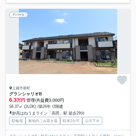
アパート
上越市新町
グランシャリオB
6.3
万円
管理/共益費3,000円
58.37㎡ (2LDK) /築26年 /2階建
妙高はねうまライン「高田」駅 徒歩29分
駐輪場
敷地内ごみ置き場
駐車2台可
公共下水