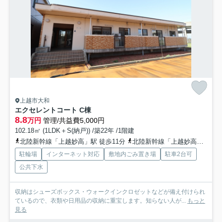
上越市大和
エクセレントコート C棟
8.8
万円
管理/共益費5,000円
102.18㎡ (1LDK＋S(納戸)) /築22年 /1階建
北陸新幹線「上越妙高」駅 徒歩11分
北陸新幹線「上越妙高」駅 徒歩11分
駐輪場
インターネット対応
敷地内ごみ置き場
駐車2台可
公共下水
収納はシューズボックス・ウォークインクロゼットなどが備え付けられ
ているので、衣類や日用品の収納に重宝します。知らない人が...
もっと
見る