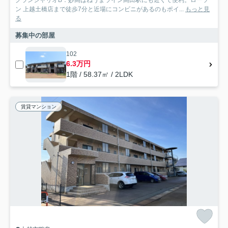
グランシャリオB：妙高はねうまライン高田駅にも近くて便利。ローソ
ン 上越土橋店まで徒歩7分と近場にコンビニがあるのもポイ...
もっと見
る
募集中の部屋
102
6.3万円
1階 / 58.37㎡ / 2LDK
賃貸マンション