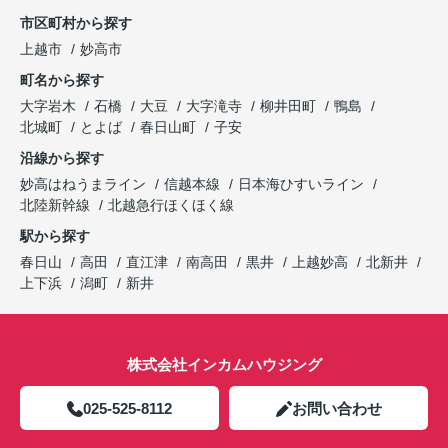
市区町村から探す
上越市
妙高市
町名から探す
大字岩木
石橋
大豆
大字滝寺
柳井田町
鴨島
北城町
とよば
春日山町
子安
沿線から探す
妙高はねうまライン
信越本線
日本海ひすいライン
北陸新幹線
北越急行ほくほく線
駅から探す
春日山
高田
直江津
南高田
黒井
上越妙高
北新井
上下浜
潟町
新井
株式会社インカムハウジング
025-525-8112
お問い合わせ