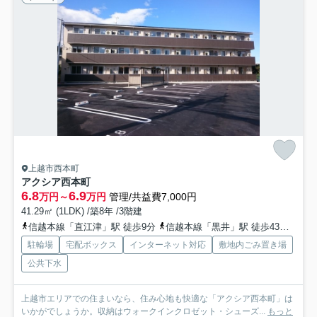
上越市西本町
アクシア西本町
6.8
6.9
万円～
万円
管理/共益費7,000円
41.29㎡ (1LDK) /築8年 /3階建
信越本線「直江津」駅 徒歩9分
信越本線「黒井」駅 徒歩43分車9分 4.0km
駐輪場
宅配ボックス
インターネット対応
敷地内ごみ置き場
公共下水
上越市エリアでの住まいなら、住み心地も快適な「アクシア西本町」は
いかがでしょうか。収納はウォークインクロゼット・シューズ...
もっと