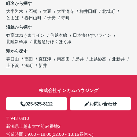
町名から探す
大字岩木
石橋
大豆
大字滝寺
柳井田町
北城町
とよば
春日山町
子安
寺町
沿線から探す
妙高はねうまライン
信越本線
日本海ひすいライン
北陸新幹線
北越急行ほくほく線
駅から探す
春日山
高田
直江津
南高田
黒井
上越妙高
北新井
上下浜
潟町
新井
株式会社インカムハウジング
025-525-8112
お問い合わせ
〒943-0810
新潟県上越市大学前54番地2
営業時間：
9:00～18:00(12:00～13:15昼休み)