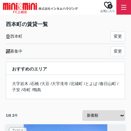
0
お気に入り
西本町の賃貸一覧
西本町
変更
募集中
変更
おすすめのエリア
大字岩木
/
石橋
/
大豆
/
大字滝寺
/
北城町
/
とよば
/
春日山町
/
子安
/
寺町
/
鴨島
1
棟
2
件
アパート