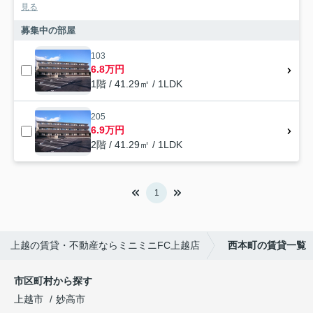
見る
募集中の部屋
103
6.8万円
1階 / 41.29㎡ / 1LDK
205
6.9万円
2階 / 41.29㎡ / 1LDK
1
上越の賃貸・不動産ならミニミニFC上越店
西本町の賃貸一覧
市区町村から探す
上越市
妙高市