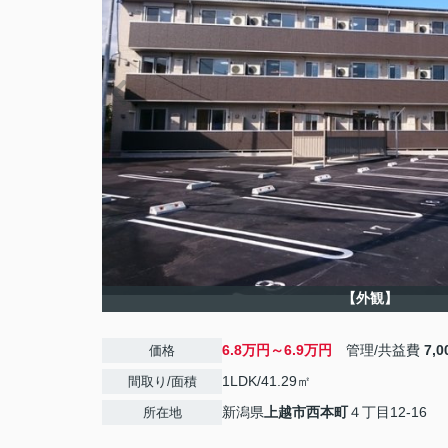
【外観】
6.8万円～6.9万円
管理/共益費
7,
価格
1LDK/41.29㎡
間取り/面積
新潟県
上越市
西本町
４丁目12-16
所在地