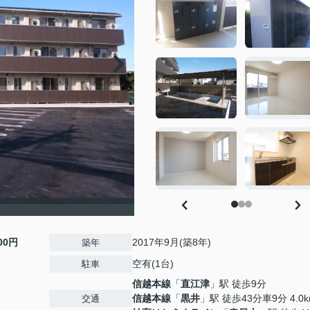
000円
2017年9月(築8年)
築年
空有(1台)
駐車
信越本線
「
直江津
」駅 徒歩9分
信越本線
「
黒井
」駅 徒歩43分車9分 4.0
交通