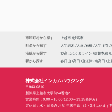
市区町村から探す
上越市
妙高市
町名から探す
大字岩木
大豆
石橋
大字滝寺
沿線から探す
妙高はねうまライン
信越本線
駅から探す
春日山
高田
直江津
南高田
上
株式会社インカムハウジング
〒943-0810
新潟県上越市大学前54番地2
営業時間：
9:00～18:00(12:00～13:15昼休み)
定休日：
水・日 GW お盆 年末年始 （2・3月は休ま