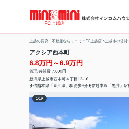
上越の賃貸・不動産ならミニミニFC上越店
上越市の賃貸
アクシア西本町
6.8万円～6.9万円
管理/共益費 7,000円
新潟県
上越市
西本町
４丁目12-16
信越本線「直江津」駅徒歩9分
信越本線「黒井」駅
1
/
19