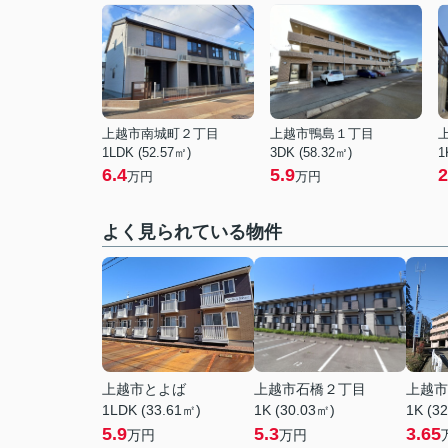
上越市南城町２丁目
上越市鴨島１丁目
1LDK (52.57㎡)
3DK (58.32㎡)
1
6.4
5.9
2
万円
万円
よく見られている物件
上越市とよば
上越市石橋２丁目
上越市
1LDK (33.61㎡)
1K (30.03㎡)
1K (3
5.9
5.3
3.65
万円
万円