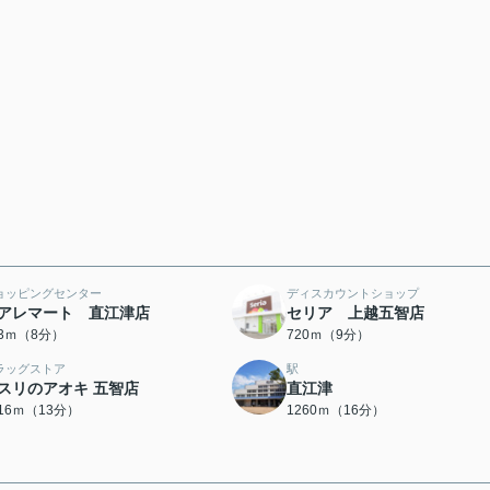
ョッピングセンター
ディスカウントショップ
アレマート 直江津店
セリア 上越五智店
73ｍ（8分）
720ｍ（9分）
ラッグストア
駅
スリのアオキ 五智店
直江津
016ｍ（13分）
1260ｍ（16分）