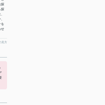
お探
ら探
は、
か、
介を
わせ
の見方
の
ア
要