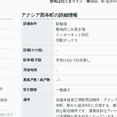
妙高はねうまライン
「
春日山
」駅 徒歩4
アクシア西本町の詳細情報
設備条件
駐輪場
敷地内ごみ置き場
インターネット対応
宅配ボックス
設備(その他)
-
駐車場/月額
空有(1台)/ 2台目無し
用途地域
-
募集戸数 / 総戸数
- / -
分
取引態様
一般媒介
 徒歩
備考
信越本線直江津駅周辺物件：アクシ
本町。駅から徒歩9分に立地する、魅
的な駅近物件です。通風良好なアパ
情報の見方
は洗濯物も乾きやすくなっています