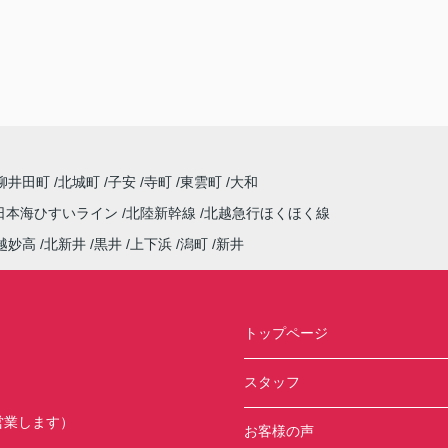
柳井田町
北城町
子安
寺町
東雲町
大和
日本海ひすいライン
北陸新幹線
北越急行ほくほく線
越妙高
北新井
黒井
上下浜
潟町
新井
トップページ
スタッフ
ず営業します）
お客様の声