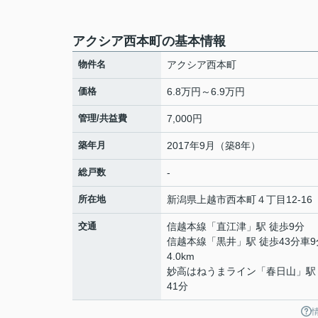
アクシア西本町の基本情報
物件名
アクシア西本町
価格
6.8万円～6.9万円
管理/共益費
7,000円
築年月
2017年9月（築8年）
総戸数
-
所在地
新潟県
上越市
西本町
４丁目12-16
交通
信越本線
「
直江津
」駅 徒歩9分
信越本線
「
黒井
」駅 徒歩43分車9
4.0km
妙高はねうまライン
「
春日山
」駅
41分