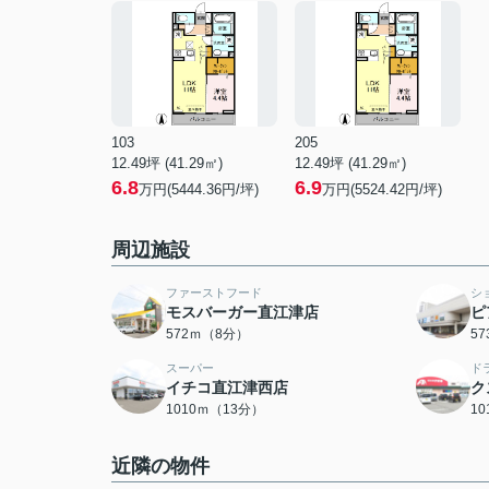
103
205
12.49坪 (41.29㎡)
12.49坪 (41.29㎡)
6.8
6.9
万円(5444.36円/坪)
万円(5524.42円/坪)
周辺施設
ファーストフード
シ
モスバーガー直江津店
ピ
572ｍ（8分）
5
スーパー
ド
イチコ直江津西店
ク
1010ｍ（13分）
1
近隣の物件