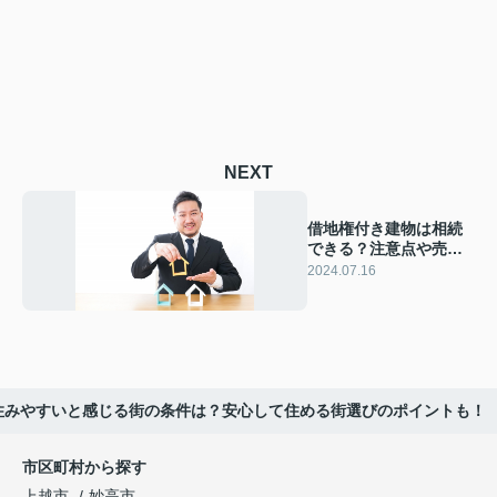
NEXT
借地権付き建物は相続
できる？注意点や売却
についても解説
2024.07.16
住みやすいと感じる街の条件は？安心して住める街選びのポイントも！
市区町村から探す
上越市
妙高市