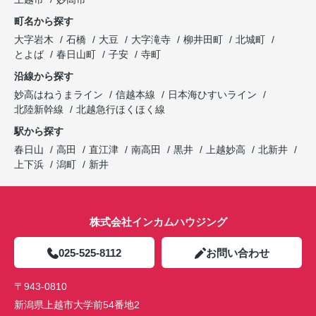
町名から探す
大字岩木
石橋
大豆
大字滝寺
柳井田町
北城町
とよば
春日山町
子安
寺町
沿線から探す
妙高はねうまライン
信越本線
日本海ひすいライン
北陸新幹線
北越急行ほくほく線
駅から探す
春日山
高田
直江津
南高田
黒井
上越妙高
北新井
上下浜
潟町
新井
株式会社インカムハウジング
025-525-8112
お問い合わせ
〒943-0810
新潟県上越市大学前54番地2