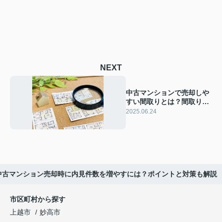
NEXT
中古マンションで売却しや
すい間取りとは？間取りご
とのターゲットを解説
2025.06.24
中古マンション売却時に内見件数を増やすには？ポイントと対策も解説
市区町村から探す
上越市
妙高市