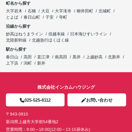
町名から探す
大字岩木
石橋
大豆
大字滝寺
柳井田町
北城町
とよば
春日山町
子安
寺町
沿線から探す
妙高はねうまライン
信越本線
日本海ひすいライン
北陸新幹線
北越急行ほくほく線
駅から探す
春日山
高田
直江津
南高田
黒井
上越妙高
北新井
上下浜
潟町
新井
株式会社インカムハウジング
025-525-8112
お問い合わせ
〒943-0810
新潟県上越市大学前54番地2
営業時間：
9:00～18:00(12:00～13:15昼休み)